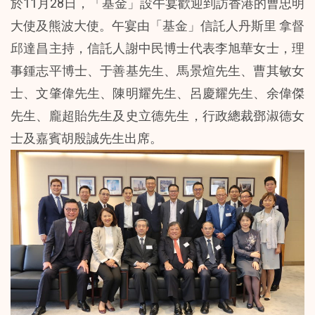
於11月28日，「基金」設午宴歡迎到訪香港的曹忠明
大使及熊波大使。午宴由「基金」信託人丹斯里 拿督
邱達昌主持，信託人謝中民博士代表李旭華女士，理
事鍾志平博士、于善基先生、馬景煊先生、曹其敏女
士、文肇偉先生、陳明耀先生、呂慶耀先生、余偉傑
先生、龐超貽先生及史立德先生，行政總裁鄧淑德女
士及嘉賓胡殷誠先生出席。