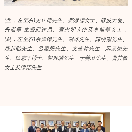
(坐，左至右)史立德先生、鄧淑德女士、熊波大使、
丹斯里 拿督邱達昌、曹忠明大使及李旭華女士；
(站，左至右)余偉傑先生、胡冰先生、陳明耀先生、
龐超貽先生、呂慶耀先生、文肇偉先生、馬景煊先
生、鍾志平博士、胡殷誠先生、于善基先生、曹其敏
女士及陳諾先生