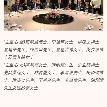
(左至右-坐)蔡龍威博士、李旭華女士、楊建文博士、
董建華先生、陳啟宗先生、董趙洪娉女士、梁少康博
士及曹其敏女士
(左至右-站)譚慧雲女士、陳明耀先生、史立德博士、
史顏景蓮女士、林曉盈女士、李遠康先生、楊偉誠博
士、陳炎光先生、于善基先生、文肇偉先生、陳燿璋
先生及區妙馨女士