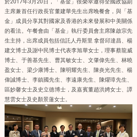
於2017年3月20日，「基金」很榮幸邀得全國政協副
主席兼首任行政長官董建華先生出席晚餐會，與「基
金」成員分享其對國家及香港的未來發展和中美關係
的看法。午餐會由「基金」執行委員會主席陳啟宗先
生主持，出席成員包括信託人丹斯里 拿督邱達昌、楊
建文博士及謝中民博士代表李旭華女士，理事蔡龍威
博士、于善基先生、曹其敏女士、文肇偉先生、林曉
盈女士、梁少康博士、陳明耀先生、陳炎光先生、楊
偉誠博士、李鎮國先生、李遠康先生、陳燿璋先生、
區妙馨女士及史立德博士，及嘉賓董趙洪娉女士、譚
慧雲女士及史顏景蓮女士。