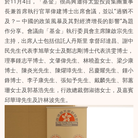
於11月4日，「基金」很高興邀得太盟投資集團董事
長兼首席執行官單偉建博士出席會議，並以“過猶不
及？— 中國的政策風暴及其對經濟增長的影響”為題
作分享。會議由「基金」執行委員會主席陳啟宗先生
主持，出席人士包括信託人丹斯里 拿督邱達昌、謝中
民先生代表李旭華女士及鄭志剛博士代表洪雯博士，
理事鍾志平博士、文肇偉先生、林曉盈女士、梁少康
博士、陳炎光先生、陳燿璋先生、呂慶耀先生、鍾小
鋒博士、李子康先生、張知予先生、戴麟先生、郭蕙
珊女士及郭基浩先生，行政總裁鄧淑德女士，及嘉賓
邱華瑋先生及許林波先生。