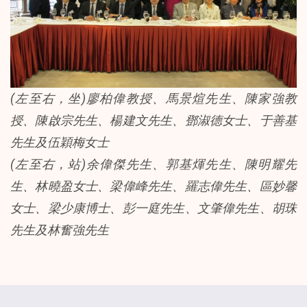
(左至右，坐)廖柏偉教授、馬景煊先生、陳家強教
授、陳啟宗先生、楊建文先生、鄧淑德女士、于善基
先生及伍穎梅女士
(左至右，站)余偉傑先生、郭基煇先生、陳明耀先
生、林曉盈女士、梁偉峰先生、羅志偉先生、區妙馨
女士、梁少康博士、彭一庭先生、文肇偉先生、胡珠
先生及林奮強先生