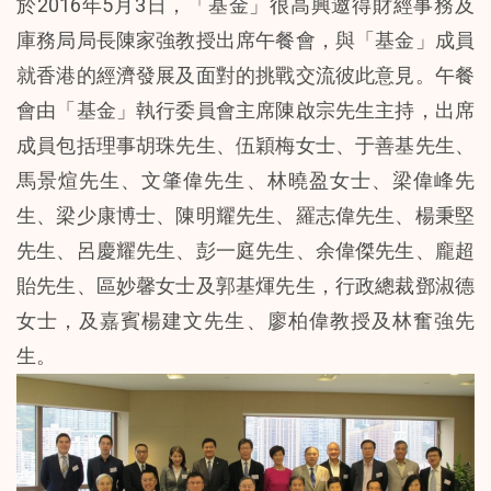
於2016年5月3日，「基金」很高興邀得財經事務及
庫務局局長陳家強教授出席午餐會，與「基金」成員
就香港的經濟發展及面對的挑戰交流彼此意見。午餐
會由「基金」執行委員會主席陳啟宗先生主持，出席
成員包括理事胡珠先生、伍穎梅女士、于善基先生、
馬景煊先生、文肇偉先生、林曉盈女士、梁偉峰先
生、梁少康博士、陳明耀先生、羅志偉先生、楊秉堅
先生、呂慶耀先生、彭一庭先生、余偉傑先生、龐超
貽先生、區妙馨女士及郭基煇先生，行政總裁鄧淑德
女士，及嘉賓楊建文先生、廖柏偉教授及林奮強先
生。