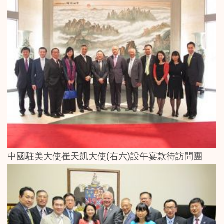
中國駐美大使崔天凱大使(右六)設午宴款待訪問團