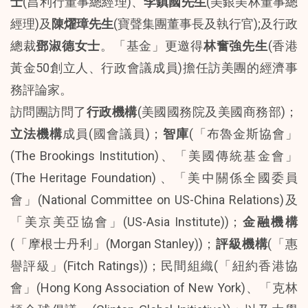
士
(昌利行董事總經理)、
李鎮國先生
(美銀美林董事總
經理)及
陳燿璋先生
(寶聲集團董事長及執行官);及行政
總裁
鄧淑德女士
。「基金」更邀得
林奮強先生
(香港
黃金50創立人、行政會議成員)擔任訪美團的經濟事
務評論家。
訪問團訪問了
行政機構
(美國國務院及美國商務部)；
立法機構
成員(國會議員)；
智庫
(「布魯金斯協會」
(The Brookings Institution)、「美國傳統基金會」
(The Heritage Foundation) 、「美中關係全國委員
會」(National Committee on US-China Relations)及
「美京美亞協會」(US-Asia Institute))；
金融機構
(「摩根士丹利」(Morgan Stanley))；
評級機構
(「惠
譽評級」(Fitch Ratings))；民間組織(「紐約香港協
會」(Hong Kong Association of New York)、「克林