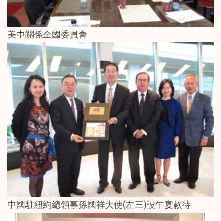
美中關係全國委員會
中國駐紐約總領事孫國祥大使(左三)設午宴款待