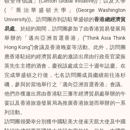
頓全球倡議」(Clinton Global Initiative))；以及大學
(「喬治華盛頓大學」(George Washington
University))。訪問團亦到訪駐華盛頓的
香港總經濟貿
易處
。於紐約期間，訪問團參加了由香港貿易發展局
舉辦的「邁向亞洲首選香港」(“Think Asia Think
Hong Kong”)會議及香港晚宴等活動。此外，訪問團
應香港駐紐約經濟貿易處的邀請出席由行政長官梁振
英先生主禮的酒會，慶祝該處成立三十週年誌慶。在
完成華盛頓之行後，七名訪問團成員繼續前往洛杉
磯，參與於當地舉行之「邁向亞洲首選香港」會議。
他們亦獲邀出席由香港駐三藩市經濟貿易處舉辦的午
宴以及香港旅遊發展局為推廣香港旅遊而舉辦的一系
列活動。
訪問團很榮幸分別獲中國駐美大使崔天凱大使及中國