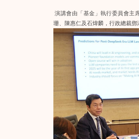
演講會由「基金」執行委員會主
珊、陳惠仁及石煒麟，行政總裁鄧