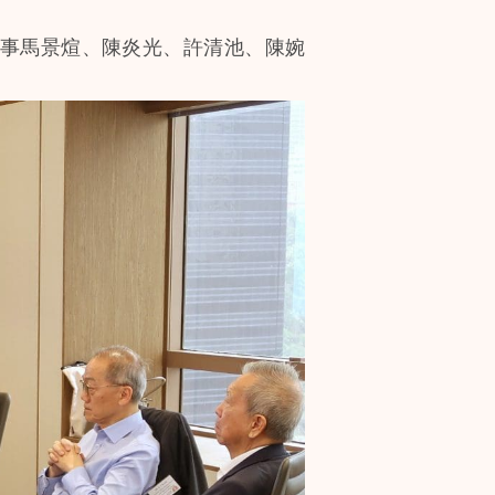
事馬景煊、陳炎光、許清池、陳婉