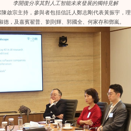
李開復分享其對人工智能未來發展的獨特見解
席陳啟宗主持，參與者包括信託人鄭志剛代表黃振宇，理
淑德，及嘉賓翟普、劉則輝、郭國全、何家存和鄧嵐。