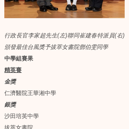
行政長官李家超先生(左)聯同崔建春特派員(右)
頒發最佳台風獎予拔萃女書院鄧伯雯同學
中學組賽果
精英賽
金獎
仁濟醫院王華湘中學
銀獎
沙田培英中學
拔萃女書院