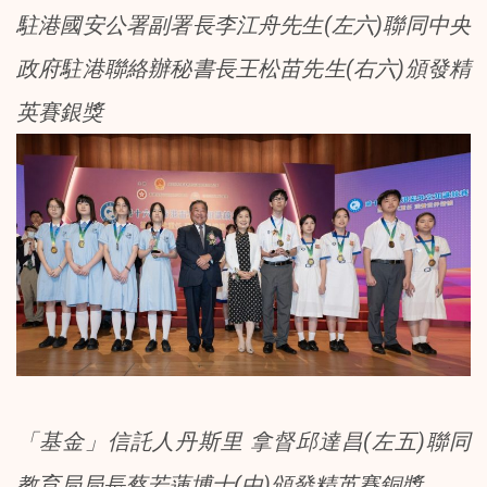
駐港國安公署副署長李江舟先生(左六)聯同中央
政府駐港聯絡辦秘書長王松苗先生(右六)頒發精
英賽銀獎
「基金」信託人丹斯里 拿督邱達昌(左五)聯同
教育局局長蔡若蓮博士(中)頒發精英賽銅獎