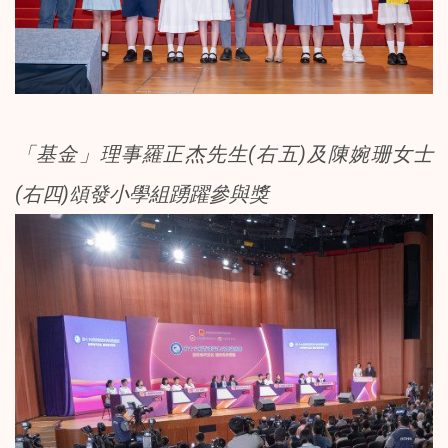
「基金」理事羅正杰先生(右五)及陳婉珊女士
(右四)頌發小學組踴躍參與獎