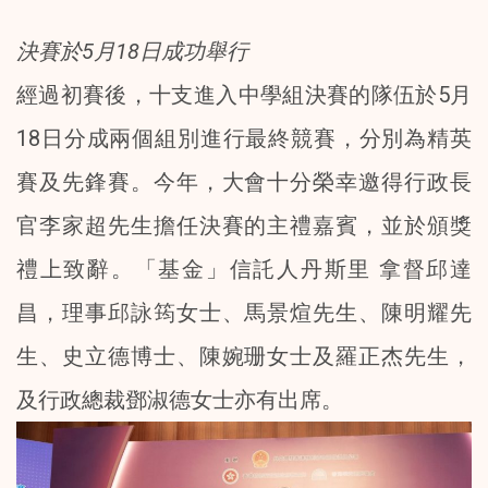
決賽於5月18日成功舉行
經過初賽後，十支進入中學組決賽的隊伍於5月
18日分成兩個組別進行最終競賽，分別為精英
賽及先鋒賽。今年，大會十分榮幸邀得行政長
官李家超先生擔任決賽的主禮嘉賓，並於頒獎
禮上致辭。「基金」信託人丹斯里 拿督邱達
昌，理事邱詠筠女士、馬景煊先生、陳明耀先
生、史立德博士、陳婉珊女士及羅正杰先生，
及行政總裁鄧淑德女士亦有出席。