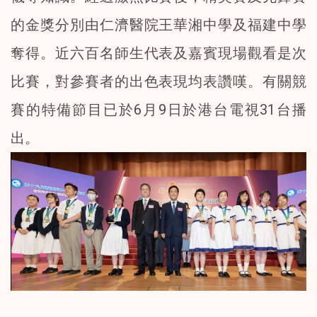
的金獎分別由仁濟醫院王華湘中學及福建中學
奪得。近六百名師生代表及嘉賓現場觀看是次
比賽，對參賽者的出色表現均表讚嘆。有關競
賽的特備節目已於6月9日於
港台電視31台
播
出。