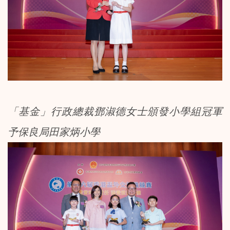
「基金」行政總裁鄧淑德女士頒發小學組冠軍
予保良局田家炳小學