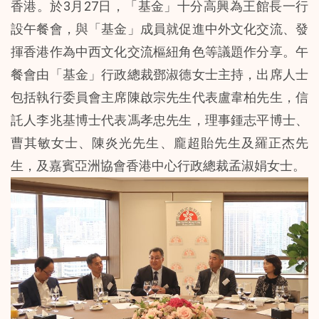
香港。於3月27日，「基金」十分高興為王館長一行
設午餐會，與「基金」成員就促進中外文化交流、發
揮香港作為中西文化交流樞紐角色等議題作分享。午
餐會由「基金」行政總裁鄧淑德女士主持，出席人士
包括執行委員會主席陳啟宗先生代表盧韋柏先生，信
託人李兆基博士代表馮孝忠先生，理事鍾志平博士、
曹其敏女士、陳炎光先生、龐超貽先生及羅正杰先
生，及嘉賓亞洲協會香港中心行政總裁孟淑娟女士。