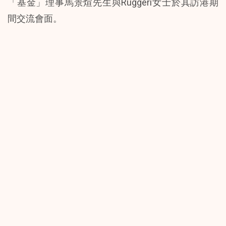
「基金」理事馬景煊先生與Ruggeri女士於其訪港期
間交流會面。