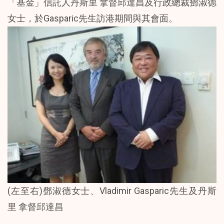
「基金」信託人丹斯里 拿督邱達昌及行政總裁鄧淑德
女士，於Gasparic先生訪港期間與其會面。
(左至右)鄧淑德女士、Vladimir Gasparic先生及丹斯
里 拿督邱達昌