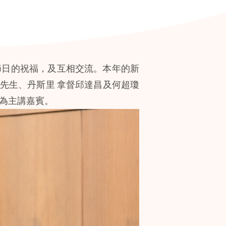
節日的祝福，及互相交流。本年的新
成先生、丹斯里 拿督邱達昌及何超瓊
生為主講嘉賓。