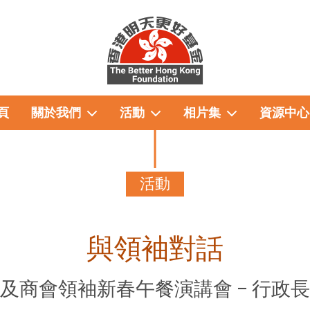
頁
關於我們
活動
相片集
資源中心
活動
與領袖對話
及商會領袖新春午餐演講會 – 行政