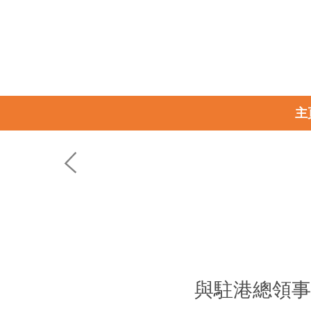
主
與駐港總領事