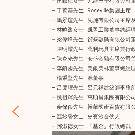
– 伍穎梅女士 九龍巴士有限公司
– 于善基先生 Roseville集團主席
– 馬景煊先生 先施有限公司主席
– 林曉盈女士 凱盈工業董事總經
– 梁偉峰先生 衍盛數碼有限公司
– 陳明耀先生 萬利玩具主席兼行
– 陳炎光先生 安盛金融有限公司
– 李鎮國先生 美銀美林董事總經
– 楊秉堅先生 源董事
– 呂慶耀先生 呂元祥建築師事務
– 姚祖輝先生 萬順昌集團有限公
– 余偉傑先生 裕華國產百貨有限
– 區妙馨女士 史賓沙合伙人
– 鄧淑德女士 「基金」行政總裁