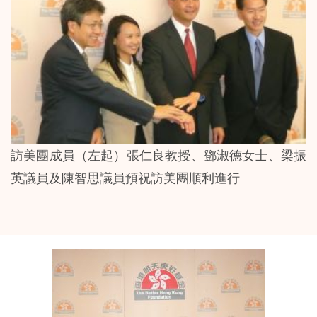
訪美團成員（左起）張仁良教授、鄧淑德女士、梁振
英議員及陳智思議員預祝訪美團順利進行