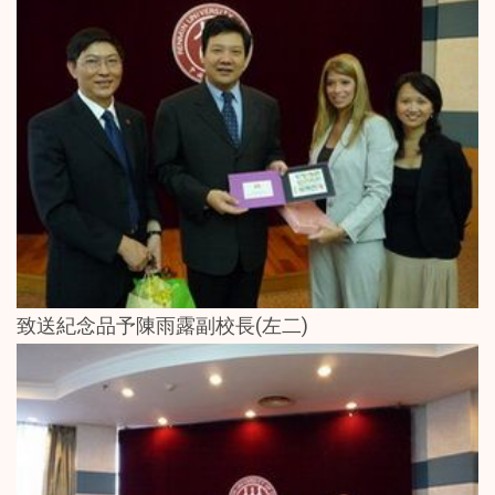
致送紀念品予陳雨露副校長(左二)