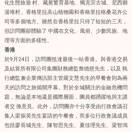
化生態旅遊 村、藏獒繁育基地、獨克宗古城、尼西鄉
湯堆村、香格里拉高山植物園和香格里拉格桑花卉公
司等多個地方。雖然在香格里拉只待了短短的三天，
但訪問團卻體驗了 中國在文化、風俗、少數民族、地
理等方面的多樣性。
香港
於9月24日，訪問團抵達最後一站香港。與香港交易
及結算所有限公司集團財務總監詹德慈先生，以及 執
行總監兼企業傳訊部主管羅文慧先生的早餐會則為兩
天的訪問之旅揭開序幕。對於全城關注的金融危機問
題，無論是本地還是國際層面，團員都踴躍地與主講
者交 換意見。此外，訪問團亦十分享受由行政會議召
集人梁振英先生宴請的午餐會，而多位行政會議成員
包括廖長城先生、陳智思先生、夏佳理先生、梁智鴻