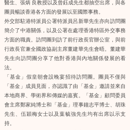
醫生、張炳 良教授以及曾鈺成先生都抽空出席，與各
團員暢談香港各方面的發展以至國際事務。
外交部駐港特派員公署特派員呂新華先生亦向訪問團
簡介了中港關係，以及公署在處理香港特區外交事務
方面的職責。訪問團到訪了前行政長官辦公室，與前
行政長官兼全國政協副主席董建華先生會晤。董建華
先生向訪問團分享了他對香港與內地關係發展的看
法。
「基金」假皇朝會設晚宴招待訪問團。團員不僅與
「基金」成員見面，亦認識了由「基金」邀請並來自
本地商界、學術界和傳媒的嘉賓。「基金」顧問委員
會主席鄭家純博士和「基金」理事鐘志平博士、胡珠
先生、伍穎梅女士以及葉毓強先生均有出席以示支
持。