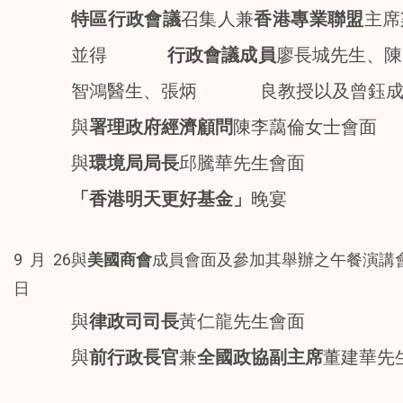
特區行政會議
召集人兼
香港專業聯盟
主席
並得
行政會議成員
廖長城先生、陳
智鴻醫生、張炳 良教授以及曾鈺成
與
署理政府經濟顧問
陳李藹倫女士會面
與
環境局局長
邱騰華先生會面
「香港明天更好基金」
晚宴
9月26
與
美國商會
成員會面及參加其舉辦之午餐演講
日
與
律政司司長
黃仁龍先生會面
與
前行政長官
兼
全國政協副主席
董建華先