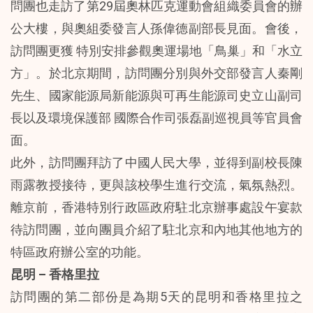
問團也走訪了第29屆奧林匹克運動會組織委員會的辦
公大樓，與奧組委發言人孫偉德副部長見面。會後，
訪問團更獲 特別安排參觀奧運場地「鳥巢」和「水立
方」。於北京期間，訪問團分別與外交部發言人秦剛
先生、國家能源局新能源與可再生能源司史立山副司
長以及環境保護部 國際合作司張磊副巡視員等官員會
面。
此外，訪問團拜訪了中國人民大學，並得到副校長陳
雨露教授接待，更與該校學生進行交流，氣氛熱烈。
離京前，香港特別行政區政府駐北京辦事處設午宴款
待訪問團，並向團員介紹了駐北京和內地其他地方的
特區政府辦公室的功能。
昆明 – 香格里拉
訪問團的第二部份是為期5天的昆明和香格里拉之