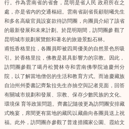
行。作為雲南省的省會，昆明是省人民 政府所在之
處，亦是省內的交通樞紐。雲南省副省長顧朝曦先生
和多名高級官員設宴款待訪問團，向團員介紹了該省
的最新發展和未來計劃。於昆明期間，訪問團參 觀了
昆明城市規劃展覽館和著名的旅遊景點石林。
甫抵香格里拉，各團員即被四周優美的自然景色所吸
引。於香格里拉，佛教是甚具影響力的宗教。因此，
訪問團參觀了噶丹松贊林寺和雲南佛學院迪慶州分
院，以了解當地僧侶的生活和教育方式。而迪慶藏族
自治州州委書記齊紮拉先生亦抽空與記者見面，回答
有關城市規劃和發展、宗教、保存少數民族的文化、
環境保 育等政策問題。齊書記隨後更為訪問團安排藏
式晚宴，席間更有當地的藏民以藏曲向各團員送上祝
福。此外，訪問團亦參觀了普達措國家公園、霞給文