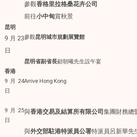
參觀
香格里拉格桑花卉公司
前往
小中甸
賞秋景
昆明
參觀
昆明城市規劃展覽館
9月23
日
昆明省副省長
顧朝曦先生設午宴
香港
9月24
Arrive Hong Kong
日
9月25
與
香港交易及結算所有限公司
集團財務總
日
與
外交部駐港特派員公署
特派員呂新華先