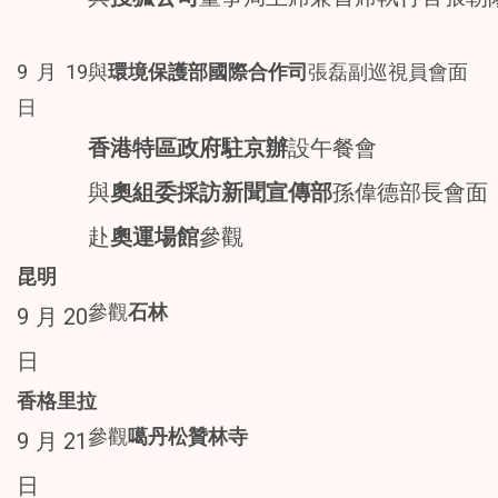
9月19
與
環境保護部國際合作司
張磊副巡視員會面
日
香港特區政府駐京辦
設午餐會
與
奧組委採訪新聞宣傳部
孫偉德部長會面
赴
奧運場館
參觀
昆明
參觀
石林
9月20
日
香格里拉
參觀
噶丹松贊林寺
9月21
日