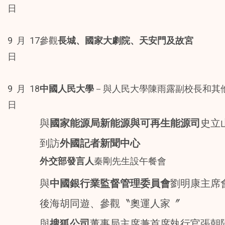
日
9月17
參觀
長城、國家大劇院、天安門及故宮
日
9月18
中國人民大學
－與人民大學陳雨露副校長和其
日
與
國家能源局新能源與可再生能源司
史立
到訪
外國記者新聞中心
外交部發言人
秦剛先生設午餐會
與
中國銀行業監督管理委員會
劉明康主席
後海胡同遊、參觀〝奧運人家〞
與
搜狐公司
董事局主席兼首席執行官張朝