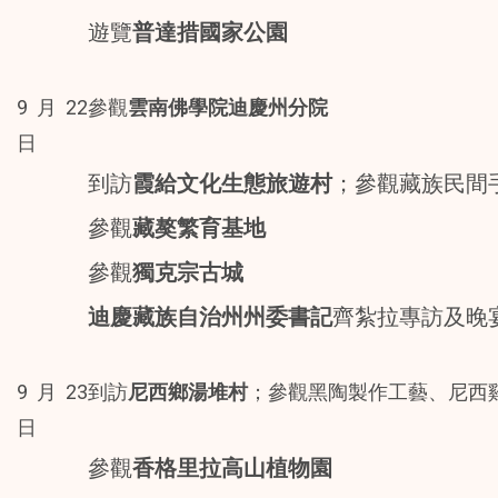
遊覽
普達措國家公園
9月22
參觀
雲南佛學院迪慶州分院
日
到訪
霞給文化生態旅遊村
；參觀藏族民間
參觀
藏獒繁育基地
參觀
獨克宗古城
迪慶藏族自治州州委書記
齊紮拉專訪及晚
9月23
到訪
尼西鄉湯堆村
；參觀黑陶製作工藝、尼西
日
參觀
香格里拉高山植物園