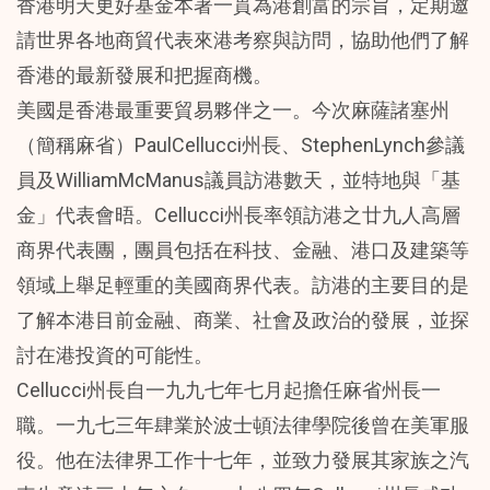
香港明天更好基金本著一貫為港創富的宗旨，定期邀
請世界各地商貿代表來港考察與訪問，協助他們了解
香港的最新發展和把握商機。
美國是香港最重要貿易夥伴之一。今次麻薩諸塞州
（簡稱麻省）PaulCellucci州長、StephenLynch參議
員及WilliamMcManus議員訪港數天，並特地與「基
金」代表會晤。Cellucci州長率領訪港之廿九人高層
商界代表團，團員包括在科技、金融、港口及建築等
領域上舉足輕重的美國商界代表。訪港的主要目的是
了解本港目前金融、商業、社會及政治的發展，並探
討在港投資的可能性。
Cellucci州長自一九九七年七月起擔任麻省州長一
職。一九七三年肆業於波士頓法律學院後曾在美軍服
役。他在法律界工作十七年，並致力發展其家族之汽