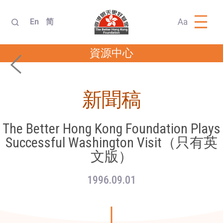
Aa
En
简
資源中心
新聞稿
The Better Hong Kong Foundation Plays
Successful Washington Visit（只有英
文版）
1996.09.01