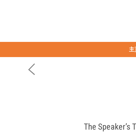
主
The Speaker’