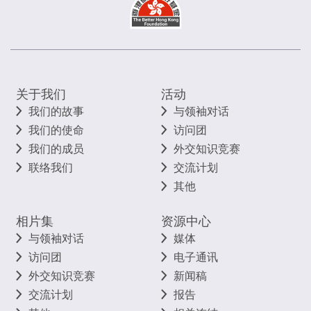
关于我们
活动
我们的故事
与领袖对话
我们的使命
访问团
我们的成员
外交知识竞赛
联络我们
交流计划
其他
相片集
资源中心
与领袖对话
媒体
访问团
电子通讯
外交知识竞赛
新闻稿
交流计划
报告