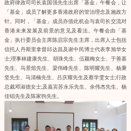
政府律政司司长袁国强先生出席「基金」午餐会，让
「基金」成员了解更多香港政府的管治理念及施政方
针。同时，「基金」成员亦借此机会与袁司长交流对
香港未来发展及前景的意见及看法。午餐会由「基
金」执行委员会主席陈启宗先生主席，出席人士包括
信托人丹斯里拿督邱达昌及谢中民博士代表李旭华女
士;理事林建康先生、胡珠先生、伍颖梅女士、于善基
先生、马景煊先生、梁伟峰先生、陈明耀先生、杨秉
坚先生、马清楠先生、吕庆耀先生及蔡学雯女士;行政
总裁邓淑德女士;及嘉宾苏永乐先生、余伟杰先生、杨
佳锠先生及陈家驹先生。