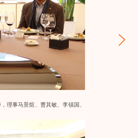
华，理事马景煊、曹其敏、李镇国、