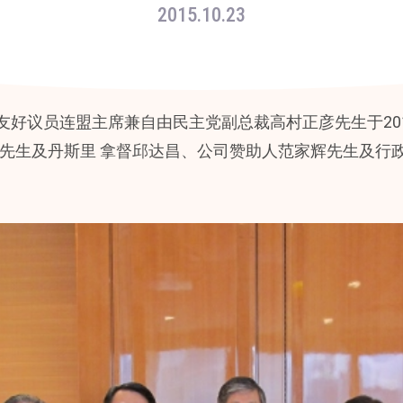
2015.10.23
好议员连盟主席兼自由民主党副总裁高村正彦先生于2015
成先生及丹斯里 拿督邱达昌、公司赞助人范家辉先生及