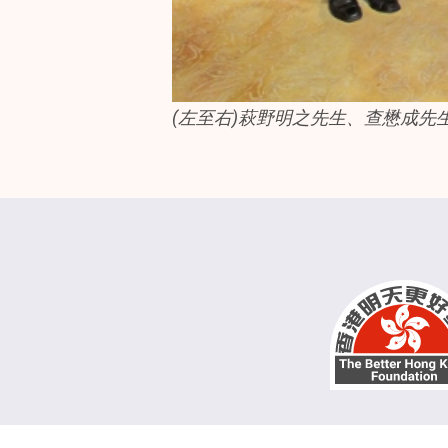
(
左至右
)
萩野明之先生
、
查懋成先