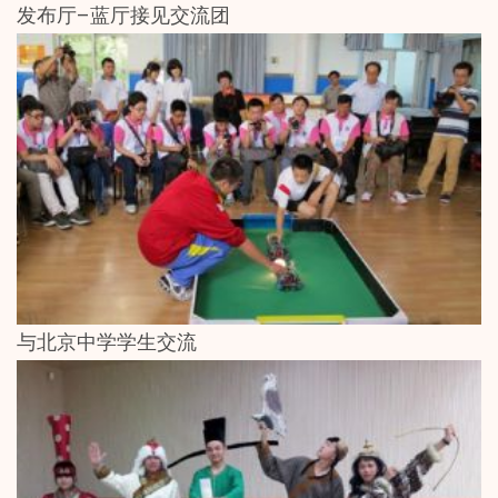
发布厅–蓝厅接见交流团
与北京中学学生交流