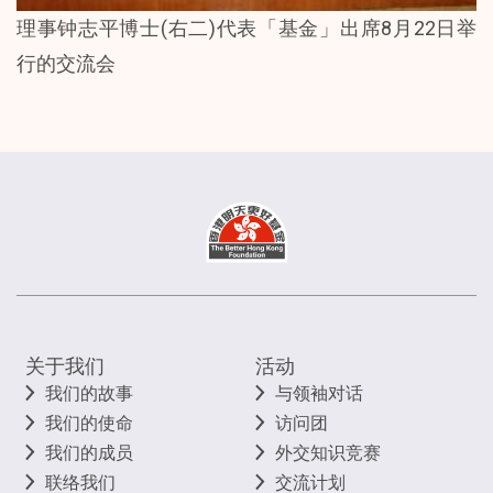
理事钟志平博士(右二)代表「基金」出席8月22日举
行的交流会
关于我们
活动
我们的故事
与领袖对话
我们的使命
访问团
我们的成员
外交知识竞赛
联络我们
交流计划