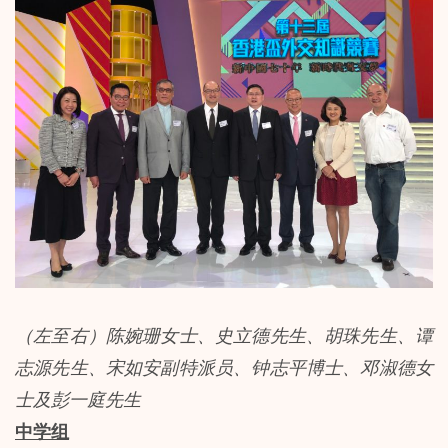
（左至右）陈婉珊女士、史立德先生、胡珠先生、谭
志源先生、宋如安副特派员、钟志平博士、邓淑德女
士及彭一庭先生
中学组