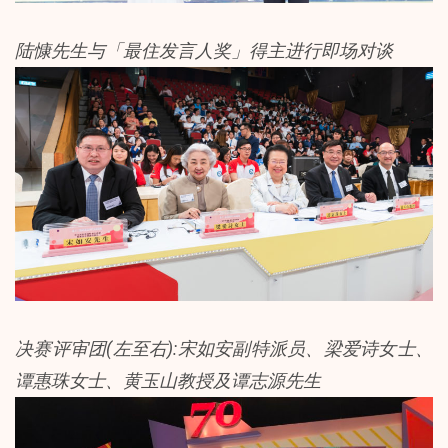
陆慷先生与「最住发言人奖」得主进行即场对谈
决赛评审团(左至右):宋如安副特派员、梁爱诗女士、
谭惠珠女士、黄玉山教授及谭志源先生