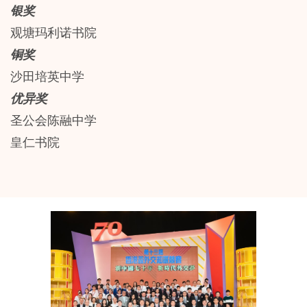
银奖
观塘玛利诺书院
铜奖
沙田培英中学
优异奖
圣公会陈融中学
皇仁书院