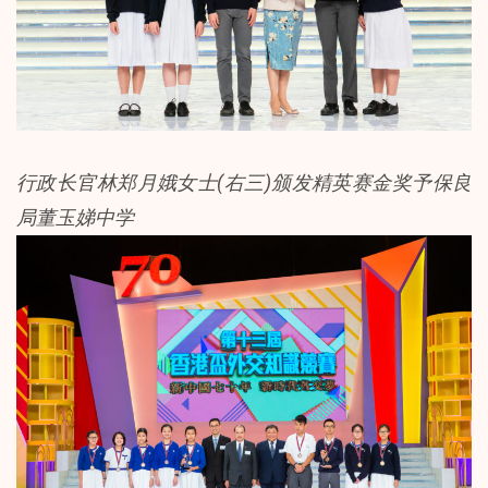
行政长官林郑月娥女士(右三)颁发精英赛金奖予保良
局董玉娣中学