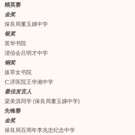
精英赛
金奖
保良局董玉娣中学
银奖
英华书院
浸信会吕明才中学
铜奖
拔萃女书院
仁济医院王华湘中学
最佳发言人
梁美淇同学 (保良局董玉娣中学)
先锋赛
金奖
保良局百周年李兆忠纪念中学