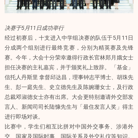
决赛于5月11日成功举行
经过初赛后，十支进入中学组决赛的队伍于5月11日
分成两个组别进行最终竞赛，分别为精英赛及先锋
赛。今年，大会十分荣幸邀得行政长官林郑月娥女士
担任决赛的主礼嘉宾，并于颁奖礼上致辞。 「基金」
信托人丹斯里 拿督邱达昌，理事钟志平博士、胡珠先
生、彭一庭先生、史立德先生及陈婉珊女士，及行政
总裁邓淑德女士亦有出席。大会更特别邀请外交部发
言人、新闻司司长陆慷先生与「最住发言人奖」得主
进行即场对谈。
比赛中，学生们相互比拼对中国外交事务、涉港外
交、国家及国际时事、国际关系及外交礼仪等知识。