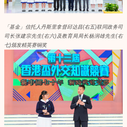
「基金」信托人丹斯里拿督邱达昌(右五)联同政务司
司长张建宗先生(右六)及教育局局长杨润雄先生(右
七)颁发精英赛铜奖