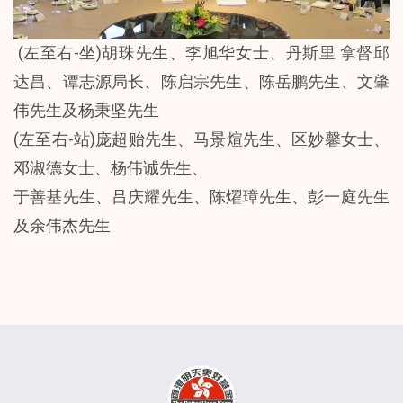
(左至右-坐)胡珠先生、李旭华女士、丹斯里 拿督邱
达昌、谭志源局长、陈启宗先生、陈岳鹏先生、文肇
伟先生及杨秉坚先生
(左至右-站)庞超贻先生、马景煊先生、区妙馨女士、
邓淑德女士、杨伟诚先生、
于善基先生、吕庆耀先生、陈燿璋先生、彭一庭先生
及余伟杰先生