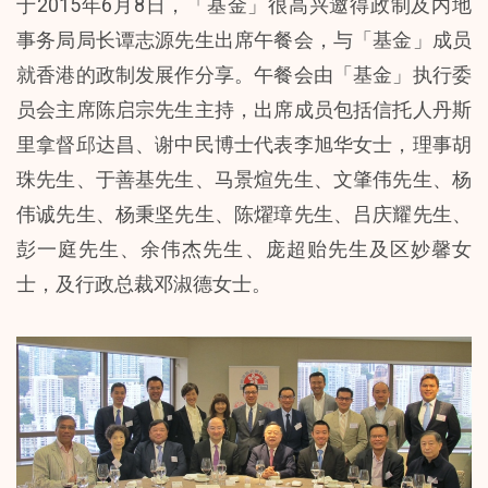
于2015年6月8日，「基金」很高兴邀得政制及内地
事务局局长谭志源先生出席午餐会，与「基金」成员
就香港的政制发展作分享。午餐会由「基金」执行委
员会主席陈启宗先生主持，出席成员包括信托人丹斯
里拿督邱达昌、谢中民博士代表李旭华女士，理事胡
珠先生、于善基先生、马景煊先生、文肇伟先生、杨
伟诚先生、杨秉坚先生、陈燿璋先生、吕庆耀先生、
彭一庭先生、余伟杰先生、庞超贻先生及区妙馨女
士，及行政总裁邓淑德女士。