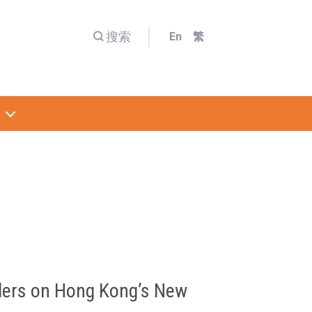
搜索
En
繁
aders on Hong Kong’s New