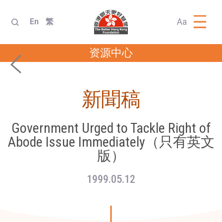
Aa
En
繁
资源中心
新聞稿
Government Urged to Tackle Right of
Abode Issue Immediately（只有英文
版）
1999.05.12