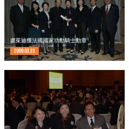
虞茱迪獲法國國家功勳騎士勳章
2009.03.23