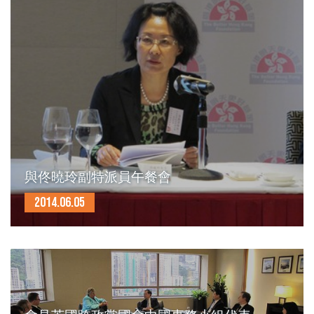
與佟曉玲副特派員午餐會
2014.06.05