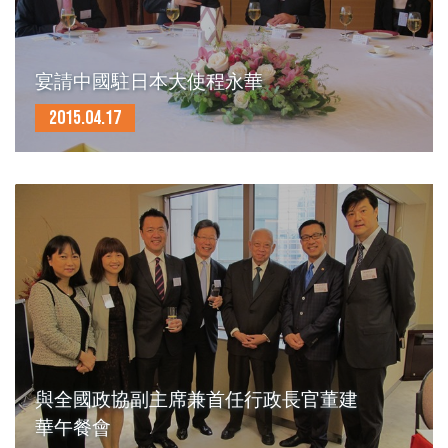
宴請中國駐日本大使程永華
2015.04.17
與全國政協副主席兼首任行政長官董建
華午餐會