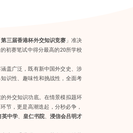
「
第三届香港杯外交知识竞赛
」准决
加的初赛笔试中得分最高的20所学校
容涵盖广泛，既有新中国外交史、涉
具知识性、趣味性和挑战性，全面考
实的外交知识功底。在情景模拟题环
答环节，更是高潮迭起，分秒必争，
培英中学
、
皇仁书院
、
浸信会吕明才