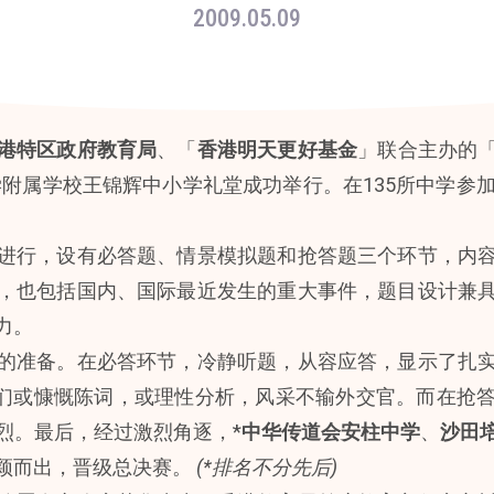
2009.05.09
港特区政府教育局
、「
香港明天更好基金
」联合主办的
大学附属学校王锦辉中小学礼堂成功举行。在135所中学参
进行，设有必答题、情景模拟题和抢答题三个环节，内
，也包括国内、国际最近发生的重大事件，题目设计兼
力。
的准备。在必答环节，冷静听题，从容应答，显示了扎
生们或慷慨陈词，或理性分析，风采不输外交官。而在抢
烈。最后，经过激烈角逐，*
中华传道会安柱中学
、
沙田
颖而出，晋级总决赛。
(*排名不分先后)