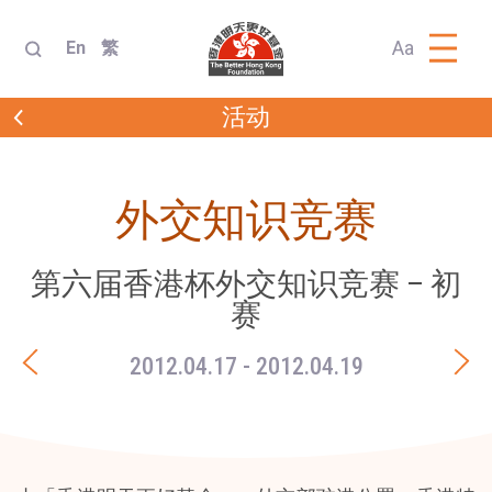
Aa
En
繁
活动
外交知识竞赛
第六届香港杯外交知识竞赛 – 初
赛
2012.04.17
- 2012.04.19