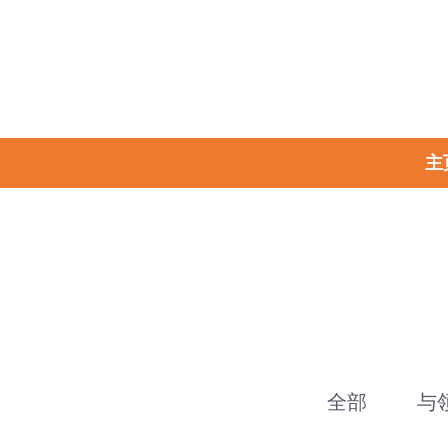
主
与领袖对话
访
全部
与